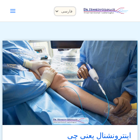
رش
یک
ه
زبان
حتوا
انتخاب
کنید
اینترونشنال یعنی چی