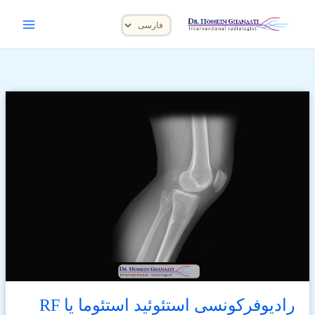
رش
یک
ه
زبان
حتوا
انتخاب
کنید
رادیوفرکونسی استئوئید استئوما یا RF