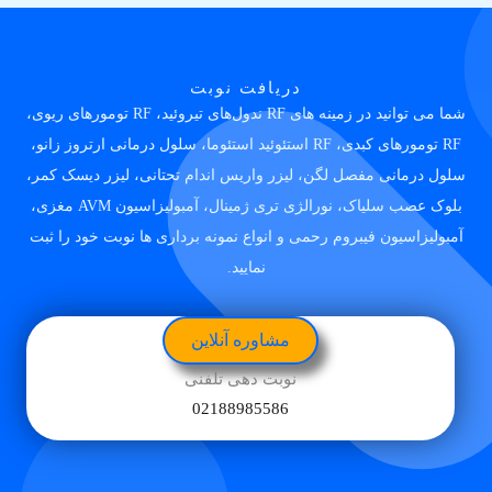
دریافت نوبت
شما می توانید در زمینه های RF ندول‌های تیروئید، RF تومورهای ریوی،
RF تومورهای کبدی، RF استئوئید استئوما، سلول درمانی ارتروز زانو،
سلول درمانی مفصل لگن، لیزر واریس اندام تحتانی، لیزر دیسک کمر،
بلوک عصب سلیاک، نورالژی تری ژمینال، آمبولیزاسیون AVM مغزی،
آمبولیزاسیون فیبروم رحمی و انواع نمونه برداری ها نوبت خود را ثبت
نمایید.
مشاوره آنلاین
نوبت دهی تلفنی
02188985586