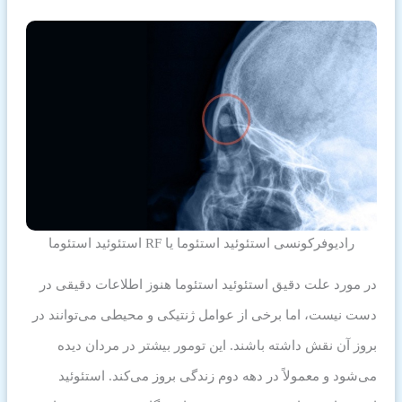
رادیوفرکونسی استئوئید استئوما یا RF استئوئید استئوما
در مورد علت دقیق استئوئید استئوما هنوز اطلاعات دقیقی در
دست نیست، اما برخی از عوامل ژنتیکی و محیطی می‌توانند در
بروز آن نقش داشته باشند. این تومور بیشتر در مردان دیده
می‌شود و معمولاً در دهه دوم زندگی بروز می‌کند. استئوئید