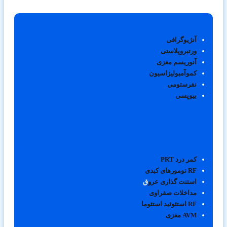
آنژیوگرافی
ورتبروپلاستی
آنوریسم مغزی
کموآمبولیزاسیون
نفرستومی
بیوپسی
کمر درد PRT
RF تومورهای کبدی
استنت گذاری عرو
ق
مداخلات صفراوی
RF استئوئید استئوما
AVM مغزی