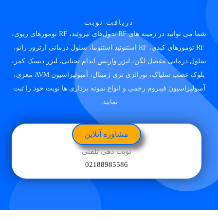
دریافت نوبت
شما می توانید در زمینه های RF ندول‌های تیروئید، RF تومورهای ریوی،
RF تومورهای کبدی، RF استئوئید استئوما، سلول درمانی ارتروز زانو،
سلول درمانی مفصل لگن، لیزر واریس اندام تحتانی، لیزر دیسک کمر،
بلوک عصب سلیاک، نورالژی تری ژمینال، آمبولیزاسیون AVM مغزی،
آمبولیزاسیون فیبروم رحمی و انواع نمونه برداری ها نوبت خود را ثبت
نمایید.
مشاوره آنلاین
نوبت دهی تلفنی
02188985586