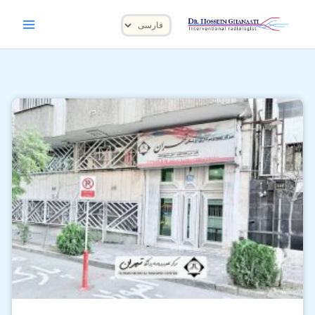
رش
یک
ه
زبان
حتوا
انتخاب
بهترین
کنید
مرکز
ام
آر
آی
تهران