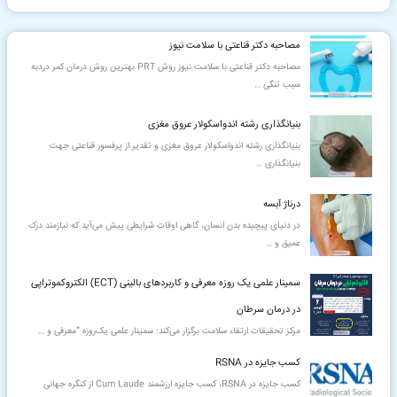
س
ت
مصاحبه دکتر قناعتی با سلامت نیوز
ج
مصاحبه دکتر قناعتی با سلامت نیوز روش PRT بهترین روش درمان کمر دردبه
و
سبب تنگی
…
ب
بنیانگذاری رشته اندواسکولار عروق مغزی
ر
بنیانگذاری رشته اندواسکولار عروق مغزی و تقدیر از پرفسور قناعتی جهت
ا
بنیانگذاری
…
ی
درناژ آبسه
:
در دنیای پیچیده بدن انسان، گاهی اوقات شرایطی پیش می‌آید که نیازمند درک
عمیق و
…
سمینار علمی یک‌ روزه معرفی و کاربردهای بالینی (ECT) الکتروکموتراپی
در درمان سرطان
مرکز تحقیقات ارتقاء سلامت برگزار می‌کند: سمینار علمی یک‌روزه “معرفی و
…
كسب جایزه در RSNA
كسب جایزه در RSNA، کسب جایزه ارزشمند Cum Laude از کنگره جهانی