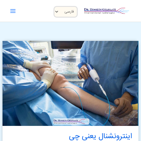
رش
یک
ه
حتوا
زبان
انتخاب
کنید
اینترونشنال یعنی چی