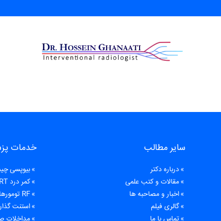
سایر مطالب
خدمات پز
درباره دکتر
بیوپسی چ
مقالات و کتب علمی
کمر درد PRT
اخبار و مصاحبه ها
RF تومورهای کبدی یا رادیوفرکانسی کبدی
گالری فیلم
استنت گذار
تماس با ما
مداخلات ص