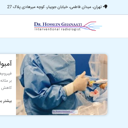
رش
تهران، میدان فاطمی، خیابان جویبار، کوچه میرهادی پلاک 27
•
ه
حتوا
آمبولیزا
آمبو
شریان
رحمی
فیبروم‌
بر مثانه
کاهش د
بیشتر بخ