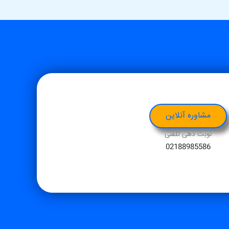
مشاوره آنلاین
نوبت دهی تلفنی
02188985586