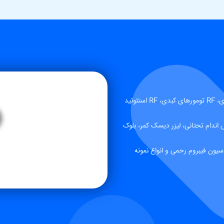
شما می توانید در زمینه های RF ندول‌های تیروئید، RF تومورهای ریوی، RF تومورهای کبدی، RF استئوئید
 اندام تحتانی، لیزر دیسک کمر، بلوک
، آمبولیزاسیون AVM مغزی، آمبولیزاسیون فیبروم رحمی و انواع نمونه