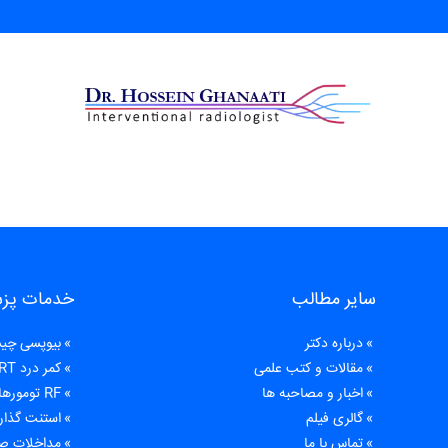
سایر مطالب
خدمات پز
درباره دکتر
بیوپسی چ
مقالات و کتب علمی
کمر درد PRT
اخبار و مصاحبه ها
RF تومورهای کبدی یا رادیوفرکانسی کبدی
گالری فیلم
استنت گذار
تماس با ما
مداخلات ص