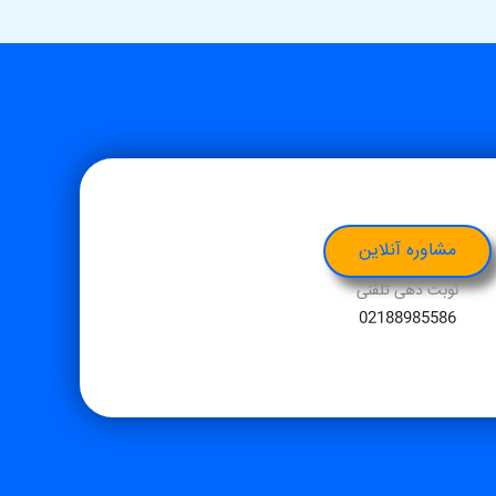
مشاوره آنلاین
نوبت دهی تلفنی
02188985586