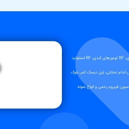
شما می توانید در زمینه های RF ندول‌های تیروئید، RF تومورهای ریوی، RF تومورهای کبدی، RF استئوئید
 اندام تحتانی، لیزر دیسک کمر، بلوک
، آمبولیزاسیون AVM مغزی، آمبولیزاسیون فیبروم رحمی و انواع نمونه