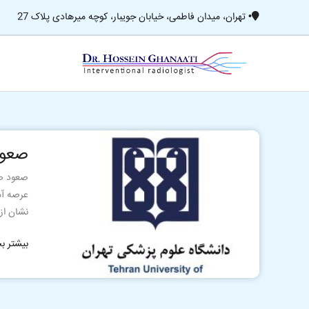
رش
تهران، میدان فاطمی، خیابان جویبار، کوچه میرهادی پلاک 27
•
ه
حتوا
صعود
صعود
صد
پله
صعود صد
ای
عرصه آم
دانشگاه
نشان از
علوم
پزشکی
بیشتر بخ
تهران