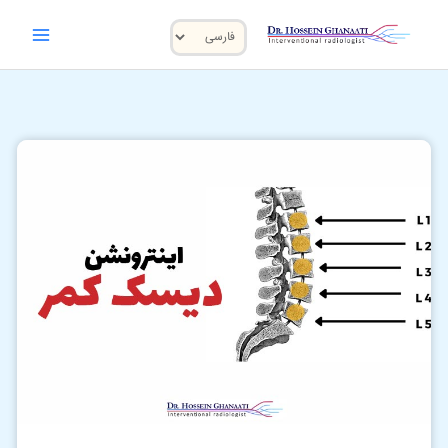
رش
یک
ه
حتوا
زبان
انتخاب
اینترونشن
کنید
دیسک
کمر