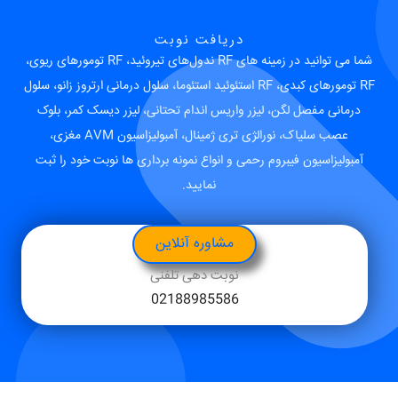
دریافت نوبت
شما می توانید در زمینه های RF ندول‌های تیروئید، RF تومورهای ریوی،
RF تومورهای کبدی، RF استئوئید استئوما، سلول درمانی ارتروز زانو، سلول
درمانی مفصل لگن، لیزر واریس اندام تحتانی، لیزر دیسک کمر، بلوک
عصب سلیاک، نورالژی تری ژمینال، آمبولیزاسیون AVM مغزی،
آمبولیزاسیون فیبروم رحمی و انواع نمونه برداری ها نوبت خود را ثبت
نمایید.
مشاوره آنلاین
نوبت دهی تلفنی
02188985586