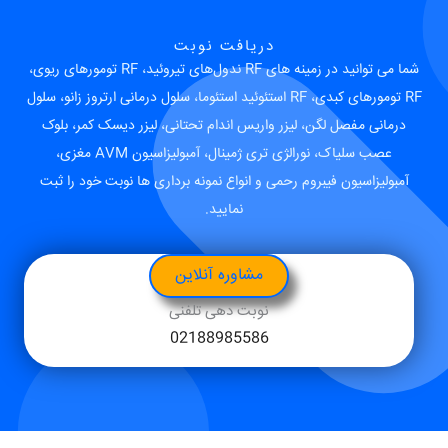
دریافت نوبت
شما می توانید در زمینه های RF ندول‌های تیروئید، RF تومورهای ریوی،
RF تومورهای کبدی، RF استئوئید استئوما، سلول درمانی ارتروز زانو، سلول
درمانی مفصل لگن، لیزر واریس اندام تحتانی، لیزر دیسک کمر، بلوک
عصب سلیاک، نورالژی تری ژمینال، آمبولیزاسیون AVM مغزی،
آمبولیزاسیون فیبروم رحمی و انواع نمونه برداری ها نوبت خود را ثبت
نمایید.
مشاوره آنلاین
نوبت دهی تلفنی
02188985586