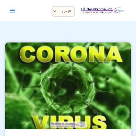
رش
یک
ه
حتوا
زبان
انتخاب
ویروس
کنید
كرونا